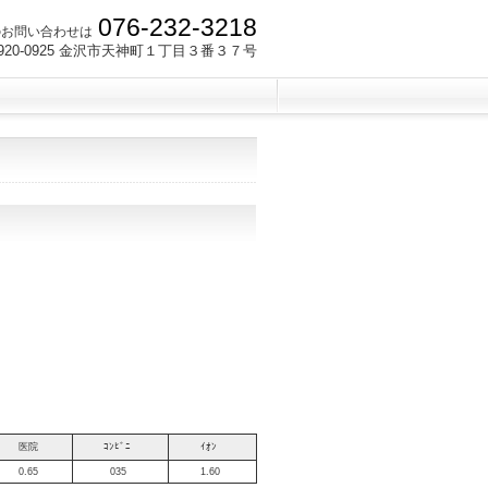
076-232-3218
のお問い合わせは
920-0925 金沢市天神町１丁目３番３７号
医院
ｺﾝﾋﾞﾆ
ｲｵﾝ
0.65
035
1.60