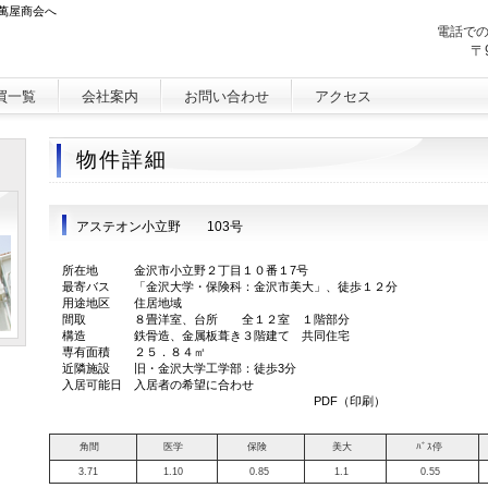
萬屋商会へ
電話で
〒
買一覧
会社案内
お問い合わせ
アクセス
物件詳細
アステオン小立野 103号
所在地 金沢市小立野２丁目１０番１7号
最寄バス 「金沢大学・保険科：金沢市美大」、徒歩１２分
用途地区 住居地域
間取 ８畳洋室、台所 全１２室 １階部分
構造 鉄骨造、金属板葺き３階建て 共同住宅
専有面積 ２５．８４㎡
近隣施設 旧・金沢大学工学部：徒歩3分
入居可能日 入居者の希望に合わせ
PDF（印刷）
角間
医学
保険
美大
ﾊﾞｽ停
3.71
1.10
0.85
1.1
0.55